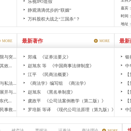
主持人
乐视IPO造假
嘉宾
静观滴滴优步的“联姻”
时间：
万科股权大战之“三国杀”？
地址
最新著作
最新
MORE
MORE
与突...
郑彧 《证券法要义》
银
效...
赵旭东 等 《中国商事法律制度》
中
江平 《民商法概要》
【
私法...
《商法学》编写组 《商法学》
【
开与...
赵旭东 《黑名单制度》
【
代...
虞政平 《公司法案例教学（第二版）》
【
事救...
罗培新 等译 《现代公司法原理（第九版）》
中
法
破产法
票据法
证券法
商法理论
MORE