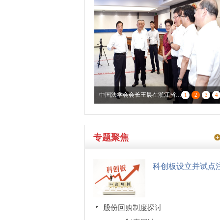
中国法学会会长王晨在浙江省杭州...
1
2
3
4
专题聚焦
科创板设立并试点
股份回购制度探讨