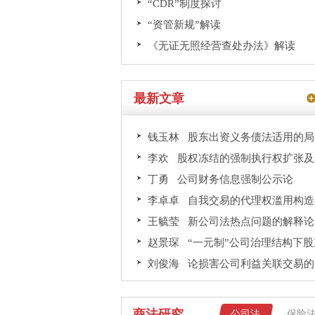
“CDR”制度探讨
“资管新规”解读
《无证无照经营查处办法》解读
最新文章
钱玉林 股东出资义务债法适用的局限
李欢 股权冻结的强制执行权扩张及其
丁勇 公司财务信息强制公示论
李卓卓 自我交易的代理权滥用构造与
王毓莹 新公司法热点问题的解释论展
赵景琛 “一元制”公司治理结构下股东
刘俊海 论损害公司利益关联交易的民
商法研究
公司法
保险