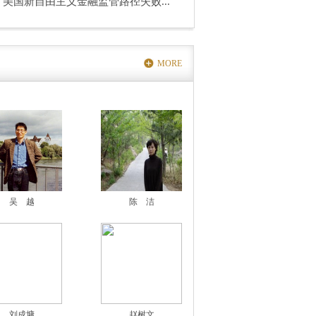
美国新自由主义金融监管路径失败...
MORE
吴 越
陈 洁
刘成墉
赵树文