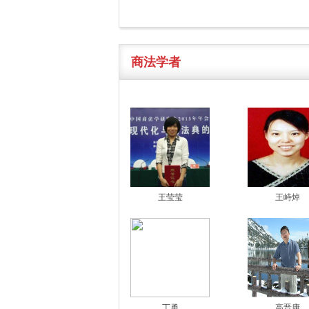
商法学者
王莹莹
王峙焯
丁勇
高晋康