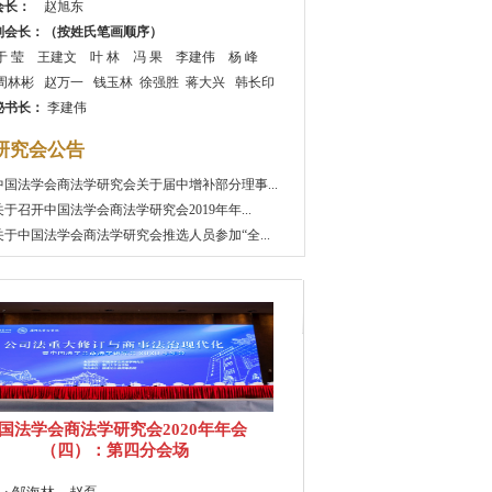
会长：
赵旭东
副会长：（按姓氏笔画顺序）
于 莹
王建文
叶 林
冯 果
李建伟
杨 峰
周林彬
赵万一
钱玉林
徐强胜
蒋大兴
韩长印
秘书长：
李建伟
研究会公告
中国法学会商法学研究会关于届中增补部分理事...
关于召开中国法学会商法学研究会2019年年...
关于中国法学会商法学研究会推选人员参加“全...
国法学会商法学研究会2020年年会
（四）：第四分会场