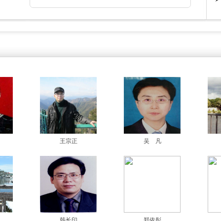
王宗正
吴 凡
韩长印
郑依彤