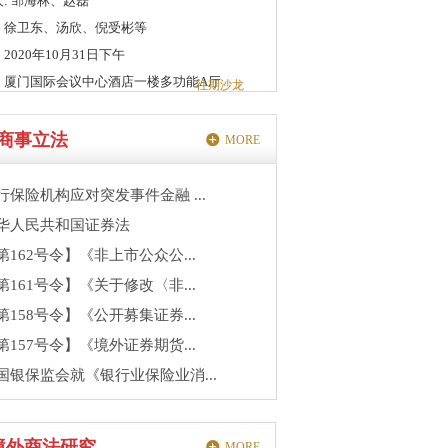
: 邹海林、赵磊
：徐卫东、汤欣、倪受彬等
2020年10月31日下午
：厦门国际会议中心酒店一楼多功能A厅
往期沙龙
商事立法
MORE
行保险机构应对突发事件金融 ...
华人民共和国证券法
第162号令】《非上市公众公...
第161号令】《关于修改〈非...
第158号令】《公开募集证券...
第157号令】《境外证券期货...
国银保监会就《银行业保险业消...
境外商法研究
MORE