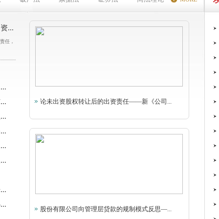
...
责任，
.
.
.
论未出资股权转让后的出资责任——新《公司...
.
.
.
.
.
.
股份有限公司向管理层贷款的规制模式反思—...