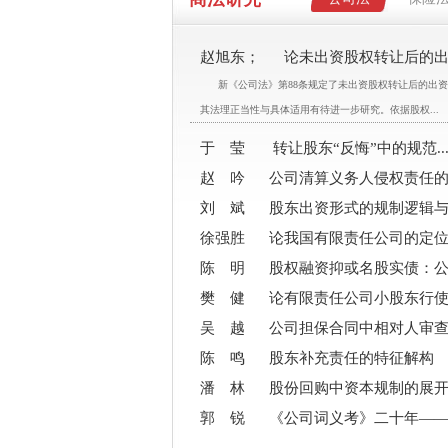
赵旭东； 论未出资股权转让后的出资
新《公司法》第88条规定了未出资股权转让后的出资
其法理正当性与具体适用有待进一步研究。依据股权...
于 莹 转让股东“反悔”中的规范..
赵 吟 公司清算义务人侵权责任的..
刘 斌 股东出资形式的规制逻辑与..
徐强胜 论我国有限责任公司的定位..
陈 明 股权融资抑或名股实债：公..
樊 健 论有限责任公司小股东行使..
吴 越 公司担保合同中相对人审查..
陈 鸣 股东补充责任的特征解构
潘 林 股份回购中资本规制的展开..
郭 锐 《公司词义考》二十年——..