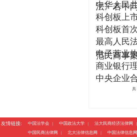
中华人民
法》若干
科创板上市
科创板首
最高人民
电子营业
范民商事案
商业银行
中央企业
共 
友情链接:
中国法学会
中国政法大学
法大民商经济法律网
|
|
|
中国民商法律网
北大法律信息网
中国法律信息
|
|