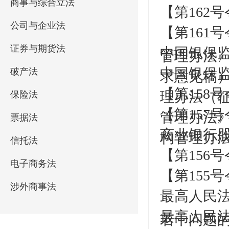
商事与综合立法
【第162
公司与企业法
【第161
证券与期货法
中国银保
管理办法
中国银保
破产法
求意见稿
【第158
理办法（征
保险法
【第157
管理办法
票据法
商业银行
构管理办
信托法
【第156
电子商务法
【第155
涉外商事法
最高人民
最高人民
若干问题