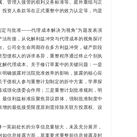
属、管理人接管的权利义务标准等。庭外重组与正
、投资人条款等在正式重整中的效力认定等，均是
制定与批准——代理成本解决为视角”为题发表演
产法衔接，从化解利益冲突与代理成本的视角探讨
向。公司全生命周期存在多方利益冲突，破产阶段
类型债权人的诉求各异，重整程序通过终止个别执
化解代理成本。关于修订草案中的关键问题：一是
未明确披露对法院批准效率的影响，披露的核心应
关于债权人参与重整计划制定的折中方案，学界探
器或强化债委会作用；三是重整计划批准规则，明
，最佳利益标准应聚焦异议群体，强制批准制度中
新增的最低接受限度原则需排除关联方投票权、设
林一英副处长的分享信息量较大，未及充分展开，
例如信息披露方面，草案要求重整前信息披露及时