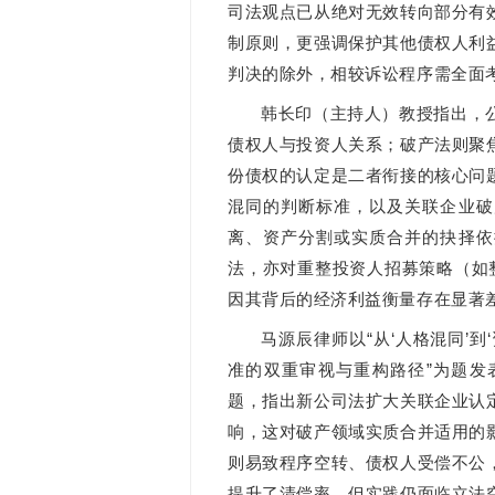
司法观点已从绝对无效转向部分有
制原则，更强调保护其他债权人利
判决的除外，相较诉讼程序需全面
韩长印（主持人）教授指出，
债权人与投资人关系；破产法则聚
份债权的认定是二者衔接的核心问
混同的判断标准，以及关联企业破
离、资产分割或实质合并的抉择依
法，亦对重整投资人招募策略（如
因其背后的经济利益衡量存在显著
马源辰律师以“从‘人格混同’
准的双重审视与重构路径”为题发
题，指出新公司法扩大关联企业认
响，这对破产领域实质合并适用的
则易致程序空转、债权人受偿不公
提升了清偿率，但实践仍面临立法