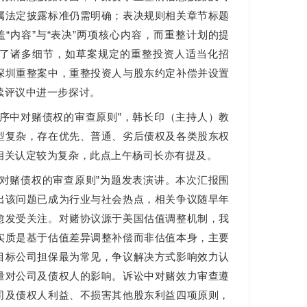
属法定披露标准仍需明确；表决规则相关章节标题
盖“内容”与“表决”两项核心内容，而重整计划的提
了诸多细节，如草案规定的重整投资人适当化招
深圳重整案中，重整投资人与股东约定补偿并设置
续评议中进一步探讨。
程序中对赌债权的审查原则”，韩长印（主持人）教
型复杂，存在优先、普通、劣后债权及各类股东权
相关认定较为复杂，此点上午杨司长亦有提及。
东对赌债权的审查原则”为题发表演讲。本次汇报围
出该问题已成为行业与社会热点，相关争议随早年
愈发受关注。对赌协议源于美国估值调整机制，我
实质是基于估值差异调整补偿而非估值本身，主要
目标公司担保最为常见，争议解决方式影响效力认
量对公司及债权人的影响。诉讼中对赌效力审查遵
司及债权人利益、不损害其他股东利益四项原则，