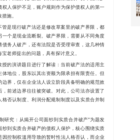
债权人保护不足，账户规则作为保护债权人的第一
救措施。
不管是现行破产法还是修改草案里的破产界限，都
另一个是现金流断裂。破产界限，需要从不同角度
请债务人破产，还有法院是否受理审查，这几种情
海宝老师提出的问题，具有探讨意义。
教授的演讲题目进行了解读：当前破产法的适用主
主体地位，股东以其出资额为限承担有限责任。但
的边界，仅在企业法人设立阶段具备明确的规范效
后，前述边界往往被突破。对此，公司法亦设置了
人格否认制度、利润分配规制制度以及实质合并制
机制研究：从揭开公司面纱到实质合并破产”为题发
面纱到实质合并破产的债权人保护，核心围绕实质
是因控制权滥用导致的暂时性法人格否认，而企业