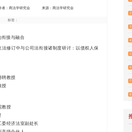
作者：商法学研究会
来源：商法学研究会
2
标签：
3
的衔接与融合
4
立法修订中与公司法衔接诸制度研讨：以债权人保
5
6
特聘教授
7
教授
8
院教授
授
工委经济法室副处长
所高级合伙人