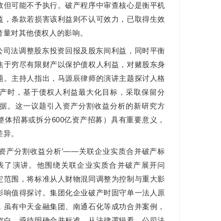
效但可能不予执行。破产程序中审查核心是衡平机
益，条款若损害该利益则不认可效力，已取得生效
考量对其他债权人的影响。
公司法调整股东投资回报及股东间利益，同时平衡
焦于穷尽有限财产以保护债权人利益，对赌股东身
题。主持人指出，马源辰律师的演讲主题探讨人格
产时，基于债权人利益最大化目标，采取保留分
据。这一议题引入资产分割收益分析的新研究方
整体招募或拆分600亿资产招募）具有重要意义，
差异。
到‘资产分割收益分析’——关联企业实质合并破产标
表了演讲。他围绕关联企业实质合并破产展开问
定范围，将标准从人财物混同调整为控制与重大影
影响值得探讨。集团化企业破产时固守单一法人原
，虽有中天金融集团、南通石化等成功合并案例，
空白，亟待明确合并标准。从法律逻辑看，公司法