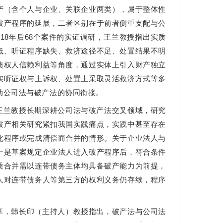
产（含个人与企业、关联企业两类），属于整体性
破产程序的延展，二者区别在于前者侧重支配与公
018年后68个案件的实证调研，王兰教授指出实质
低、听证程序缺失、救济途径不足、处置结果不明
债权人信赖利益等角度，通过实体上引入财产独立
实听证权与上诉权、处置上采取灵活救济方式等多
动公司法与破产法的协同衔接。
王兰教授长期深耕公司法与破产法交叉领域，研究
破产相关研究紧扣我国实践痛点，实践中甚至存在
化程序或完成清偿而合并的情形。关于企业法人与
一是草案规定企业法人进入破产程序后，符合条件
质合并需以连带债务主体均具备破产能力为前提，
人对连带债务人等第三方的权利义务仍存续，程序
享，韩长印（主持人）教授指出，破产法与公司法