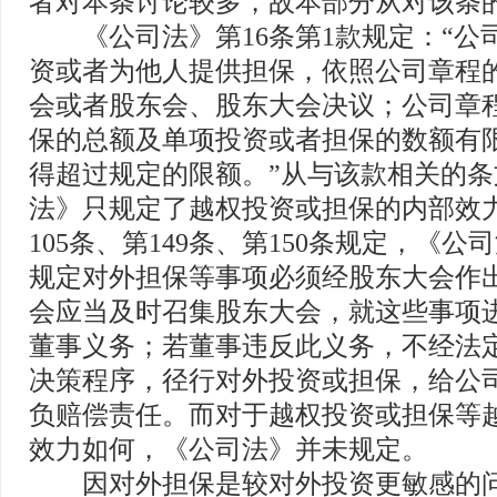
者对本条讨论较多，故本部分从对该条
《公司法》第16条第1款规定：“公
资或者为他人提供担保，依照公司章程
会或者股东会、股东大会决议；公司章
保的总额及单项投资或者担保的数额有
得超过规定的限额。”从与该款相关的
法》只规定了越权投资或担保的内部效
105条、第149条、第150条规定，《
规定对外担保等事项必须经股东大会作
会应当及时召集股东大会，就这些事项
董事义务；若董事违反此义务，不经法
决策程序，径行对外投资或担保，给公
负赔偿责任。而对于越权投资或担保等
效力如何，《公司法》并未规定。
因对外担保是较对外投资更敏感的问