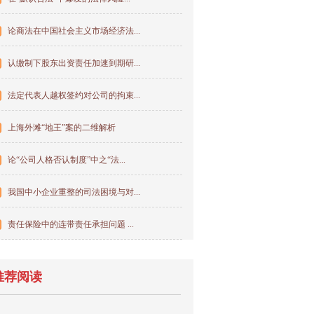
论商法在中国社会主义市场经济法...
认缴制下股东出资责任加速到期研...
法定代表人越权签约对公司的拘束...
上海外滩“地王”案的二维解析
论“公司人格否认制度”中之“法...
我国中小企业重整的司法困境与对...
责任保险中的连带责任承担问题 ...
推荐阅读