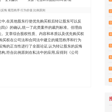
于 莹 刘赫男
来源：社会科学战线2020年第7期
反悔 规范秩序 行为价值 比例原则
2
让中,在其他股东行使优先购买权后转让股东可以反
3
(四)》的确认,统一了此类案件的裁判标准。但理由
失。文章综合股权性质、内容和本质以及优先购买权
4
先购买权在公司法和合同法中建立的规范秩序和行为
5
反悔的正当性进行了全面论证,认为转让股东的反悔
构,符合比例原则在私法中的应用,应得到《公司
6
7
8